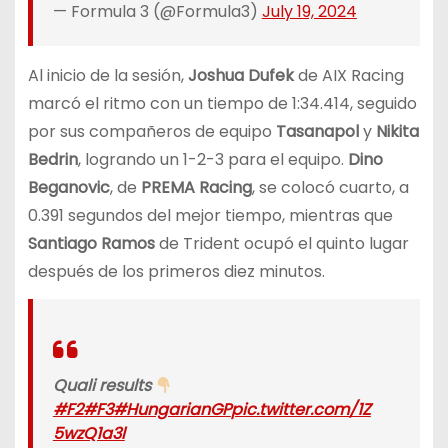
— Formula 3 (@Formula3)
July 19, 2024
Al inicio de la sesión,
Joshua Dufek
de AIX Racing
marcó el ritmo con un tiempo de 1:34.414, seguido
por sus compañeros de equipo
Tasanapol
y
Nikita
Bedrin
, logrando un 1-2-3 para el equipo.
Dino
Beganovic
, de
PREMA Racing
, se colocó cuarto, a
0.391 segundos del mejor tiempo, mientras que
Santiago Ramos
de Trident ocupó el quinto lugar
después de los primeros diez minutos.
Quali results
#F2
#F3
#HungarianGP
pic.twitter.com/1Z
5wzQ1a3l