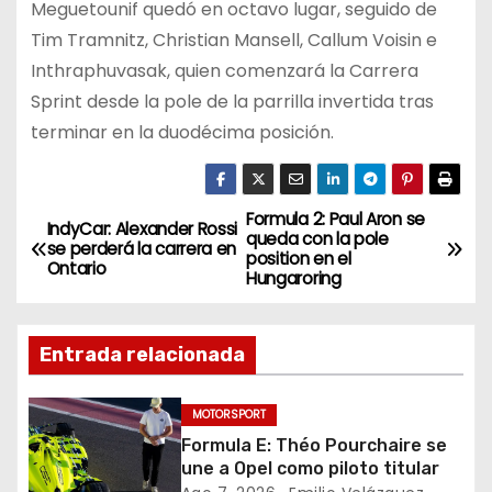
Meguetounif quedó en octavo lugar, seguido de
Tim Tramnitz, Christian Mansell, Callum Voisin e
Inthraphuvasak, quien comenzará la Carrera
Sprint desde la pole de la parrilla invertida tras
terminar en la duodécima posición.
Formula 2: Paul Aron se
N
IndyCar: Alexander Rossi
queda con la pole
se perderá la carrera en
position en el
a
Ontario
Hungaroring
v
Entrada relacionada
e
g
MOTORSPORT
Formula E: Théo Pourchaire se
a
une a Opel como piloto titular