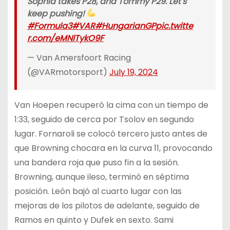
Sophia takes P28, and Tommy P29. Let's
keep pushing!
#Formula3
#VAR
#HungarianGP
pic.twitte
r.com/eMNlTykO9F
— Van Amersfoort Racing
(@VARmotorsport)
July 19, 2024
Van Hoepen recuperó la cima con un tiempo de
1:33, seguido de cerca por Tsolov en segundo
lugar. Fornaroli se colocó tercero justo antes de
que Browning chocara en la curva 11, provocando
una bandera roja que puso fin a la sesión.
Browning, aunque ileso, terminó en séptima
posición. León bajó al cuarto lugar con las
mejoras de los pilotos de adelante, seguido de
Ramos en quinto y Dufek en sexto. Sami