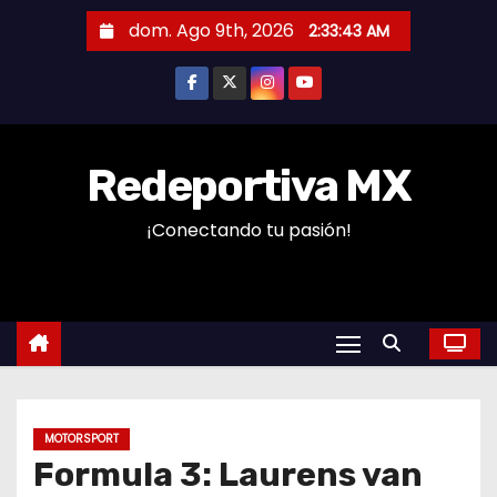
S
dom. Ago 9th, 2026
2:33:43 AM
a
l
t
a
r
Redeportiva MX
a
¡Conectando tu pasión!
l
c
o
n
t
e
n
MOTORSPORT
i
Formula 3: Laurens van
d