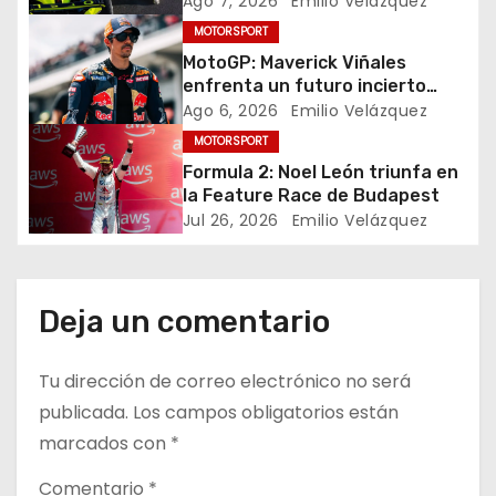
Ago 7, 2026
Emilio Velázquez
c
MOTORSPORT
i
MotoGP: Maverick Viñales
enfrenta un futuro incierto
ó
tras resultados
Ago 6, 2026
Emilio Velázquez
decepcionantes
MOTORSPORT
n
Formula 2: Noel León triunfa en
d
la Feature Race de Budapest
Jul 26, 2026
Emilio Velázquez
e
e
Deja un comentario
n
t
Tu dirección de correo electrónico no será
publicada.
Los campos obligatorios están
r
marcados con
*
a
Comentario
*