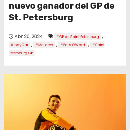
o
nuevo ganador del GP de
St. Petersburg
Abr 26, 2024
,
#GP de Saint Petersburg
,
,
,
#IndyCar
#McLaren
#Pato O'Ward
#Saint
Petersburg GP