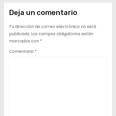
e
e
Deja un comentario
n
Tu dirección de correo electrónico no será
t
publicada.
Los campos obligatorios están
marcados con
*
r
Comentario
*
a
d
a
s