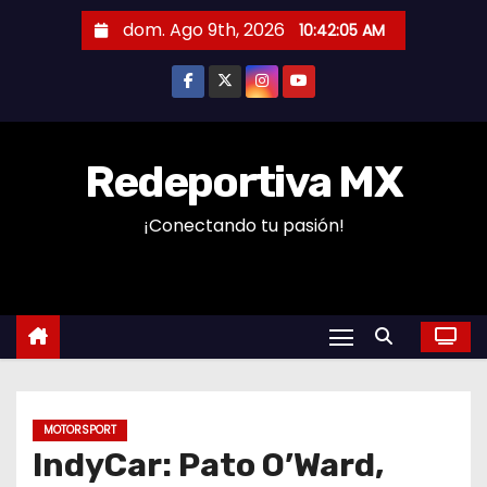
S
dom. Ago 9th, 2026
10:42:06 AM
a
l
t
a
r
Redeportiva MX
a
¡Conectando tu pasión!
l
c
o
n
t
e
n
MOTORSPORT
i
IndyCar: Pato O’Ward,
d