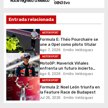
Race regresa a México
GEN3 Evo
a
v
Entrada relacionada
e
MOTORSPORT
g
Formula E: Théo Pourchaire se
une a Opel como piloto titular
a
Ago 7, 2026
Emilio Velázquez
c
MOTORSPORT
MotoGP: Maverick Viñales
i
enfrenta un futuro incierto
tras resultados
Ago 6, 2026
Emilio Velázquez
ó
decepcionantes
MOTORSPORT
n
Formula 2: Noel León triunfa en
la Feature Race de Budapest
d
Jul 26, 2026
Emilio Velázquez