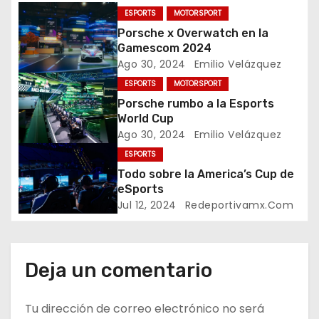
e
ESPORTS
MOTORSPORT
Porsche x Overwatch en la
g
Gamescom 2024
a
Ago 30, 2024
Emilio Velázquez
ESPORTS
MOTORSPORT
c
Porsche rumbo a la Esports
World Cup
i
Ago 30, 2024
Emilio Velázquez
ó
ESPORTS
Todo sobre la America’s Cup de
n
eSports
Jul 12, 2024
Redeportivamx.com
d
e
Deja un comentario
e
n
Tu dirección de correo electrónico no será