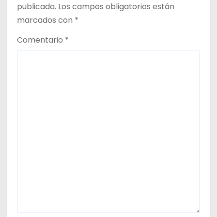
publicada.
Los campos obligatorios están
t
marcados con
*
r
Comentario
*
a
d
a
s