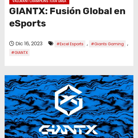
VALORANT CHAMPIONS TOUR EMEA
o
GIANTX: Fusión Global en
eSports
Dic 16, 2023
,
,
#Excel Esports
#Giants Gaming
#GIANTX