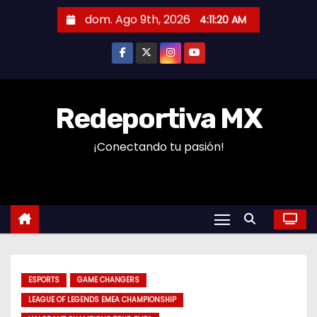
S
dom. Ago 9th, 2026
4:11:21 AM
a
l
t
a
r
Redeportiva MX
a
¡Conectando tu pasión!
l
c
o
n
t
e
n
ESPORTS
GAME CHANGERS
i
LEAGUE OF LEGENDS EMEA CHAMPIONSHIP
d