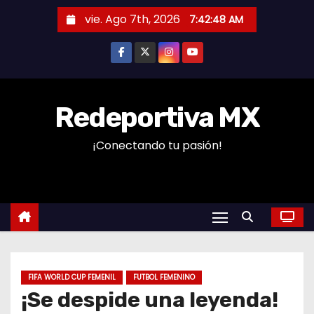
S
vie. Ago 7th, 2026
7:42:49 AM
a
l
t
a
r
Redeportiva MX
a
¡Conectando tu pasión!
l
c
o
n
t
e
n
FIFA WORLD CUP FEMENIL
FUTBOL FEMENINO
i
¡Se despide una leyenda!
d