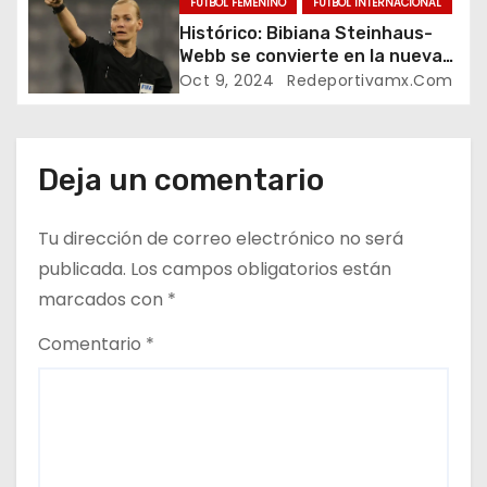
d
FUTBOL FEMENINO
FUTBOL INTERNACIONAL
Histórico: Bibiana Steinhaus-
e
Webb se convierte en la nueva
jefa del Departamento de
Oct 9, 2024
Redeportivamx.com
e
Arbitraje Femenino de la FIFA
n
Deja un comentario
t
r
Tu dirección de correo electrónico no será
publicada.
Los campos obligatorios están
a
marcados con
*
d
Comentario
*
a
s