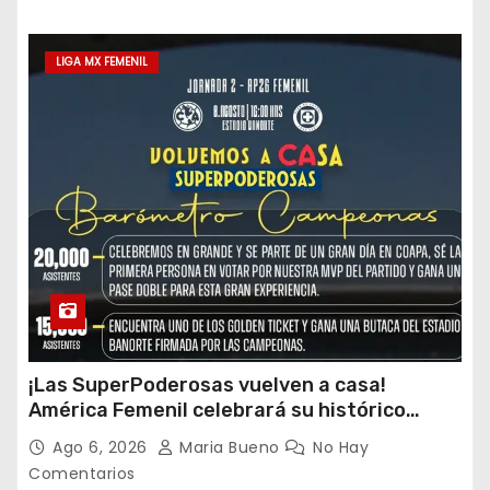
LIGA MX FEMENIL
¡Las SuperPoderosas vuelven a casa!
América Femenil celebrará su histórico
triplete con una auténtica fiesta ante Cruz
Ago 6, 2026
Maria Bueno
No Hay
Azul
Comentarios