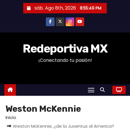
S
sáb. Ago 8th, 2026
8:55:49 PM
a
l
t
a
r
Redeportiva MX
a
¡Conectando tu pasión!
l
c
o
n
t
e
Weston McKennie
n
i
Inicio
d
Weston McKennie, ¿de la Juventus al America?