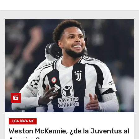
o
LIGA BBVA MX
Weston McKennie, ¿de la Juventus al