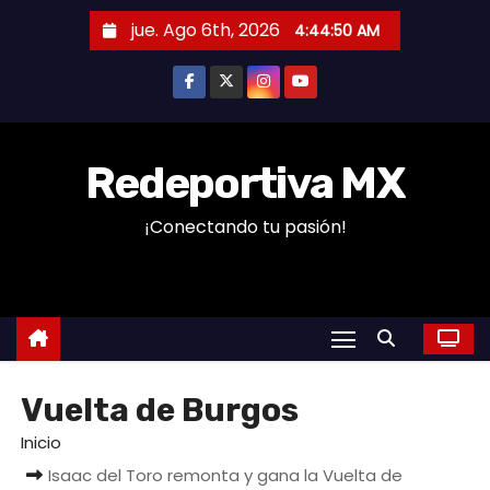
S
jue. Ago 6th, 2026
4:44:51 AM
a
l
t
a
r
Redeportiva MX
a
¡Conectando tu pasión!
l
c
o
n
t
e
Vuelta de Burgos
n
i
Inicio
d
Isaac del Toro remonta y gana la Vuelta de