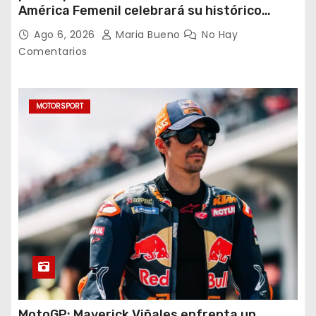
América Femenil celebrará su histórico
triplete con una auténtica fiesta ante Cruz
Ago 6, 2026
Maria Bueno
No Hay
Azul
Comentarios
MOTORSPORT
MotoGP: Maverick Viñales enfrenta un