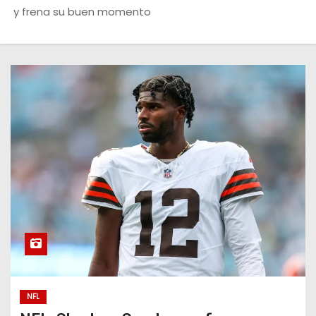
o
y frena su buen momento
NFL