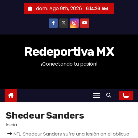
S
dom. Ago 9th, 2026
6:14:26 AM
a
l
t
a
r
Redeportiva MX
a
¡Conectando tu pasión!
l
c
o
n
t
e
Shedeur Sanders
n
i
Inicio
d
NFL: Shedeur Sanders sufre una lesión en el oblicuo