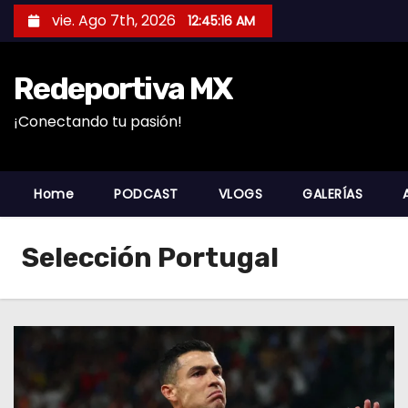
S
vie. Ago 7th, 2026
12:45:16 AM
a
l
Redeportiva MX
t
a
¡Conectando tu pasión!
r
a
l
Home
PODCAST
VLOGS
GALERÍAS
c
o
Selección Portugal
n
t
e
n
i
d