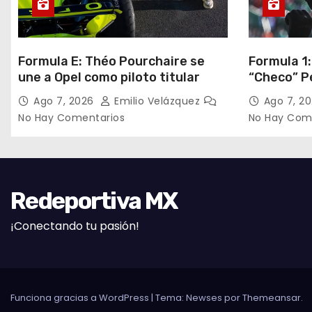
Formula E: Théo Pourchaire se
Formula 1:
une a Opel como piloto titular
“Checo” P
de México
Ago 7, 2026
Emilio Velázquez
Ago 7, 2
No Hay Comentarios
No Hay Com
Redeportiva MX
¡Conectando tu pasión!
Funciona gracias a WordPress
|
Tema: Newses por
Themeansar
.