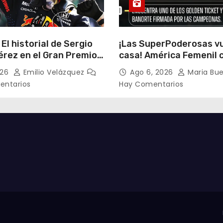
 El historial de Sergio
¡Las SuperPoderosas v
érez en el Gran Premio
casa! América Femenil 
su histórico triplete co
026
Emilio Velázquez
Ago 6, 2026
Maria Bu
auténtica fiesta ante C
entarios
Hay Comentarios