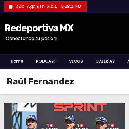
S
sáb. Ago 8th, 2026
5:08:01 PM
a
l
Redeportiva MX
t
a
¡Conectando tu pasión!
r
a
l
Home
PODCAST
VLOGS
GALERÍAS
c
o
Raúl Fernandez
n
t
e
n
i
d