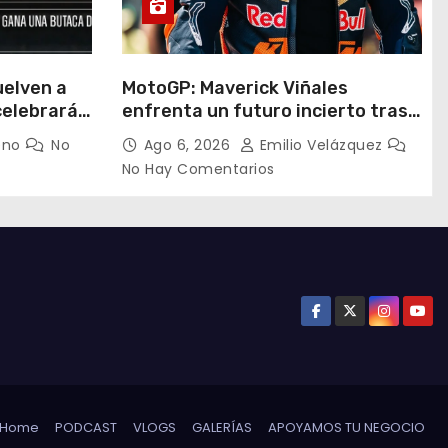
uelven a
MotoGP: Maverick Viñales
celebrará
enfrenta un futuro incierto tras
n una
resultados decepcionantes
eno
No
Ago 6, 2026
Emilio Velázquez
ruz Azul
No Hay Comentarios
Home
PODCAST
VLOGS
GALERÍAS
APOYAMOS TU NEGOCIO