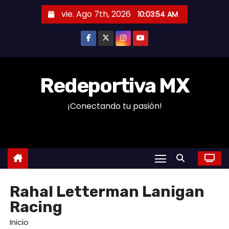
S
vie. Ago 7th, 2026
10:03:55 AM
a
l
t
a
r
Redeportiva MX
a
¡Conectando tu pasión!
l
c
o
n
t
e
Rahal Letterman Lanigan
n
Racing
i
d
Inicio