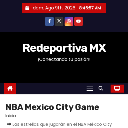
S
dom. Ago 9th, 2026
8:46:57 AM
a
l
t
a
r
Redeportiva MX
a
¡Conectando tu pasión!
l
c
o
n
t
e
NBA Mexico City Game
n
i
Inicio
d
Las estrellas que jugarán en el NBA México City