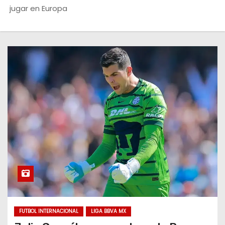
o
jugar en Europa
FUTBOL INTERNACIONAL
LIGA BBVA MX