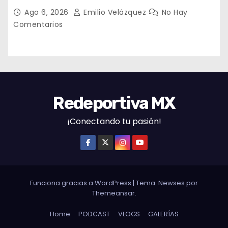
decepcionantes
Ago 6, 2026
Emilio Velázquez
No Hay
Comentarios
Redeportiva MX
¡Conectando tu pasión!
Funciona gracias a WordPress
|
Tema: Newses por
Themeansar
.
Home
PODCAST
VLOGS
GALERÍAS