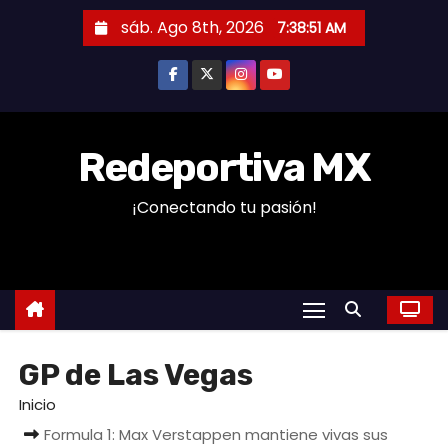
S
sáb. Ago 8th, 2026
7:38:52 AM
a
l
t
a
r
Redeportiva MX
a
¡Conectando tu pasión!
l
c
o
n
t
e
GP de Las Vegas
n
i
Inicio
d
Formula 1: Max Verstappen mantiene vivas sus