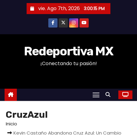
S
vie. Ago 7th, 2026
3:00:16 PM
a
l
t
a
r
Redeportiva MX
a
¡Conectando tu pasión!
l
c
o
n
t
e
CruzAzul
n
i
Inicio
d
Kevin Castaño Abandona Cruz Azul: Un Cambio