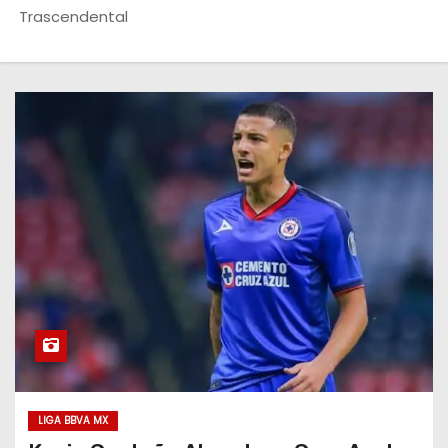
o
Trascendental
LIGA BBVA MX