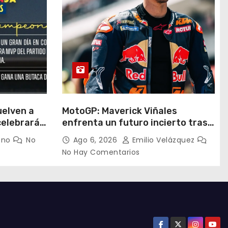
uelven a
MotoGP: Maverick Viñales
celebrará
enfrenta un futuro incierto tras
n una
resultados decepcionantes
eno
No
Ago 6, 2026
Emilio Velázquez
ruz Azul
No Hay Comentarios