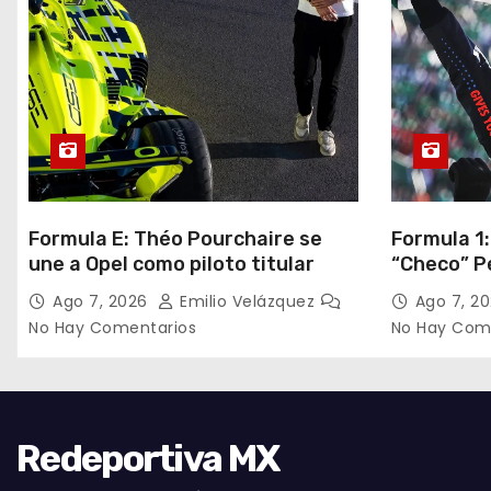
Formula E: Théo Pourchaire se
Formula 1:
une a Opel como piloto titular
“Checo” P
de México
Ago 7, 2026
Emilio Velázquez
Ago 7, 2
No Hay Comentarios
No Hay Com
Redeportiva MX