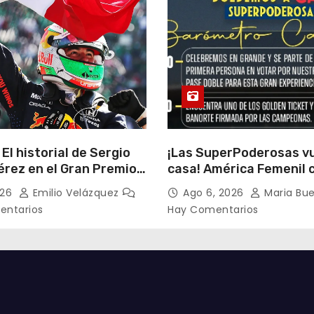
 El historial de Sergio
¡Las SuperPoderosas v
érez en el Gran Premio
casa! América Femenil 
su histórico triplete co
026
Emilio Velázquez
Ago 6, 2026
Maria Bu
auténtica fiesta ante C
entarios
Hay Comentarios