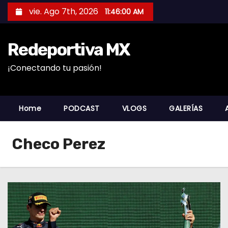
S
vie. Ago 7th, 2026
11:46:01 AM
a
l
Redeportiva MX
t
a
¡Conectando tu pasión!
r
a
l
Home
PODCAST
VLOGS
GALERÍAS
c
o
Checo Perez
n
t
e
n
i
d