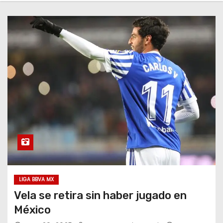
o
LIGA BBVA MX
Vela se retira sin haber jugado en
México