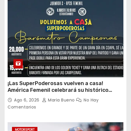
¡Las SuperPoderosas vuelven a casa!
América Femenil celebrará su histórico
triplete con una auténtica fiesta ante Cruz
Ago 6, 2026
Maria Bueno
No Hay
Azul
Comentarios
MOTORSPORT