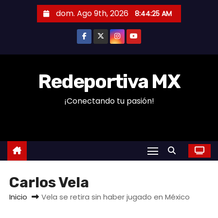
S
dom. Ago 9th, 2026
8:44:26 AM
a
l
t
a
r
Redeportiva MX
a
¡Conectando tu pasión!
l
c
o
n
t
e
Carlos Vela
n
i
Inicio
Vela se retira sin haber jugado en México
d