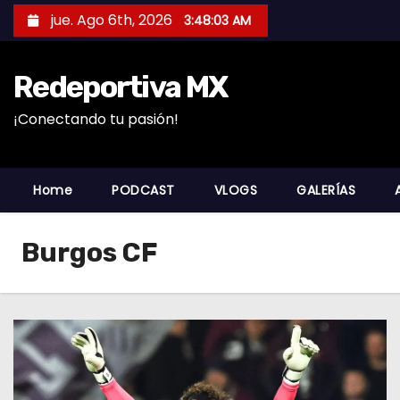
S
jue. Ago 6th, 2026
3:48:03 AM
a
l
Redeportiva MX
t
a
¡Conectando tu pasión!
r
a
l
Home
PODCAST
VLOGS
GALERÍAS
c
o
Burgos CF
n
t
e
n
i
d